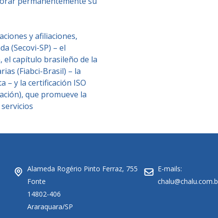
ejorar permanentemente su
iones y afiliaciones,
a (Secovi-SP) – el
 el capítulo brasileño de la
as (Fiabci-Brasil) – la
 – y la certificación ISO
ación), que promueve la
 servicios
Alameda Rogério Pinto Ferraz, 755
E-mails:
Fonte
chalu@chalu.com.b
14802-406
Araraquara/SP